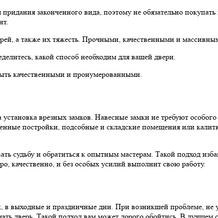
я придания законченного вида, поэтому не обязательно покупа
нт.
рей, а также их тяжесть. Прочными, качественными и массивным
делитесь, какой способ необходим для вашей двери.
быть качественными и пронумерованными.
 установка врезных замков. Навесные замки не требуют особого 
венные постройки, подсобные и складские помещения или калит
вать судьбу и обратиться к опытным мастерам. Такой подход изб
о, качественно, и без особых усилий выполнит свою работу.
к, в выходные и праздничные дни. При возникшей проблеме, не
ать дверь. Такой подход вам может дорого обойтись. В лучшем с