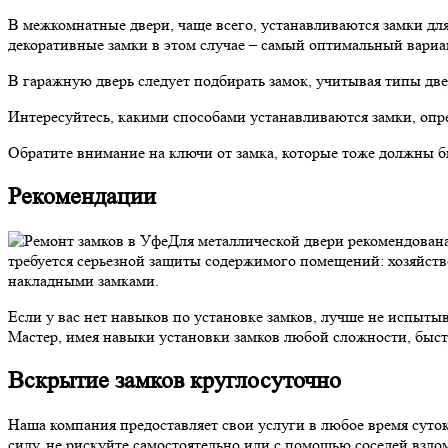
В межкомнатные двери, чаще всего, устанавливаются замки дл
декоративные замки в этом случае – самый оптимальный вариа
В гаражную дверь следует подбирать замок, учитывая типы две
Интересуйтесь, какими способами устанавливаются замки, опре
Обратите внимание на ключи от замка, которые тоже должны 
Рекомендации
Для металлической двери рекомендована
требуется серьезной защиты содержимого помещений: хозяйст
накладными замками.
Если у вас нет навыков по установке замков, лучше не испыты
Мастер, имея навыки установки замков любой сложности, быстр
Вскрытие замков круглосуточно
Наша компания предоставляет свои услуги в любое время суто
силу, не рискуйте самостоятельно или с помощью соседей взлом