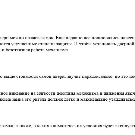
ри можно назвать замок. Еще недавно все пользовались навес
аются улучшенные степени защиты. И чтобы установить дверной
 и безотказная работа механизма.
о выше стоимости самой двери, звучит парадоксально, но это та
 свое внимание на мягкости действия механизма и движения язы
низма замка его ригель должен легко и максимально утапливатьс
 замка, а также, в каких климатических условиях будет эксплуа