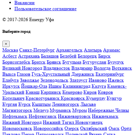
Вакансии
Пользовательское соглашение
© 2017-2026 Emergy Уфа
Выберите город
×
Москва
Санкт-Петербург
Архангельск
Алатырь
Арзамас
Асбест
Астрахань
Балашов
Белебей
Белорецк
Бирск
Борисоглебск
Братск
Брянск
Бугульма
Бугуруслан
Бузулук
Великий Новгород
Владивосток
Владимир
Вологда
Воткинск
Выкса
Глазов
Гусь-Хрустальный
Дзержинск
Екатеринбург
Елабуга
Заволжье
Зеленодольск
Златоуст
Иваново
Ижевск
Иркутск
Йошкар-Ола
Ишим
Калининград
Калуга
Каменск-
Уральский
Канаш
Карпинск
Кемерово
Киров
Ковров
Котельнич
Краснотурьинск
Красноярск
Кумертау
Кунгур
Курган
Курск
Кыштым
Лениногорск
Лысьва
Магнитогорск
Мелеуз
Мурманск
Муром
Набережные Челны
Нефтекамск
Нефтеюганск
Нижневартовск
Нижнекамск
Нижний Новгород
Нижний Тагил
Новокузнецк
Новомосковск
Новороссийск
Озерск
Октябрьский
Омск
Орёл
Павлово
Пермь
Петрозаводск
Полевской
Рязань
Сатка