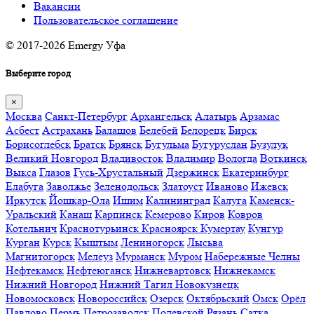
Вакансии
Пользовательское соглашение
© 2017-2026 Emergy Уфа
Выберите город
×
Москва
Санкт-Петербург
Архангельск
Алатырь
Арзамас
Асбест
Астрахань
Балашов
Белебей
Белорецк
Бирск
Борисоглебск
Братск
Брянск
Бугульма
Бугуруслан
Бузулук
Великий Новгород
Владивосток
Владимир
Вологда
Воткинск
Выкса
Глазов
Гусь-Хрустальный
Дзержинск
Екатеринбург
Елабуга
Заволжье
Зеленодольск
Златоуст
Иваново
Ижевск
Иркутск
Йошкар-Ола
Ишим
Калининград
Калуга
Каменск-
Уральский
Канаш
Карпинск
Кемерово
Киров
Ковров
Котельнич
Краснотурьинск
Красноярск
Кумертау
Кунгур
Курган
Курск
Кыштым
Лениногорск
Лысьва
Магнитогорск
Мелеуз
Мурманск
Муром
Набережные Челны
Нефтекамск
Нефтеюганск
Нижневартовск
Нижнекамск
Нижний Новгород
Нижний Тагил
Новокузнецк
Новомосковск
Новороссийск
Озерск
Октябрьский
Омск
Орёл
Павлово
Пермь
Петрозаводск
Полевской
Рязань
Сатка